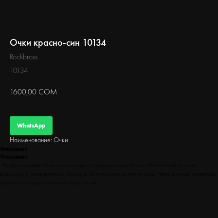
БЕГ
Очки красно-син 10134
Rockbross
10134
1600,00
СОМ
WhatsApp
Наименование: Очки
Описание
Описание
Поляризованные линзы минимизируют раздражающие блики, обеспечивая лучшую
видимость и, следовательно, большую безопасность во время езды. Незаменимый аксессуар
для всех, кто ведет активный образ жизни