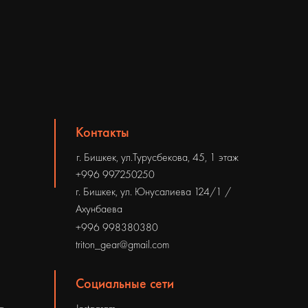
Контакты
г. Бишкек, ул.Турусбекова, 45, 1 этаж
+996 997250250
г. Бишкек, ул. Юнусалиева 124/1 /
Ахунбаева
+996 998380380
triton_gear@gmail.com
Социальные сети