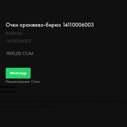
БЕГ
Очки оранжево-бирюз 14110006003
Rockbross
14110006003
1900,00
СОМ
WhatsApp
Наименование: Очки
Описание
Описание
Поляризованные линзы минимизируют раздражающие блики, обеспечивая лучшую
видимость и, следовательно, большую безопасность во время езды. Незаменимый аксессуар
для всех, кто ведет активный образ жизни