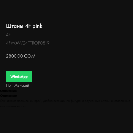
БЕГ
Штаны 4F pink
4F
4FWAW24TTROF0819
2800,00
СОМ
WhatsApp
Пол: Женский
Описание
Описание
Они имеют правильный крой, удобно сидящий по фигуре, и зауженные штанины, отделанные
эластичным низом.