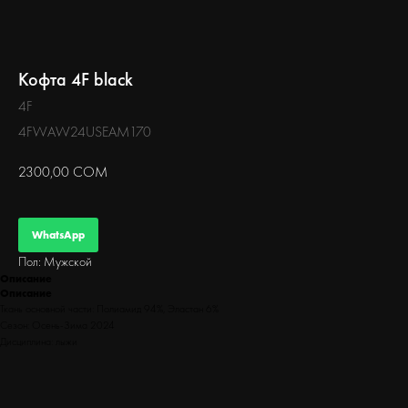
БЕГ
Кофта 4F black
4F
4FWAW24USEAM170
2300,00
СОМ
WhatsApp
Пол: Мужской
Описание
Описание
Ткань основной части: Полиамид 94%, Эластан 6%
Сезон: Осень-Зима 2024
Дисциплина: лыжи