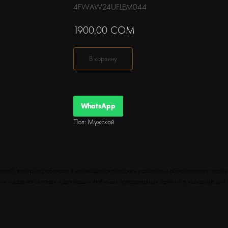
4FWAW24UFLEM044
1900,00
СОМ
В корзину
WhatsApp
Пол: Мужской
ений, которые работают в меняющихся погодных условиях и обеспечивают полну
х часов на склонах и для ваших любимых повседневных занятий в холодные дни.