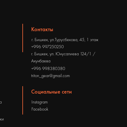
Контакты
г. Бишкек, ул.Турусбекова, 45, 1 этаж
+996 997250250
г. Бишкек, ул. Юнусалиева 124/1 /
Ахунбаева
+996 998380380
triton_gear@gmail.com
Социальные сети
а
Instagram
Facebook
рки