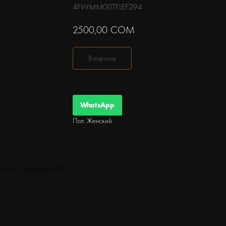
4FWMM00TFLEF294
2500,00
СОМ
В корзину
WhatsApp
Пол: Женский
 части: Полиэстер 100%