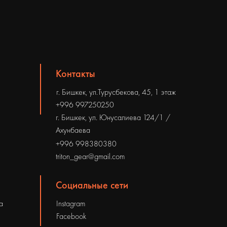
Контакты
г. Бишкек, ул.Турусбекова, 45, 1 этаж
+996 997250250
г. Бишкек, ул. Юнусалиева 124/1 /
Ахунбаева
+996 998380380
triton_gear@gmail.com
Социальные сети
а
Instagram
Facebook