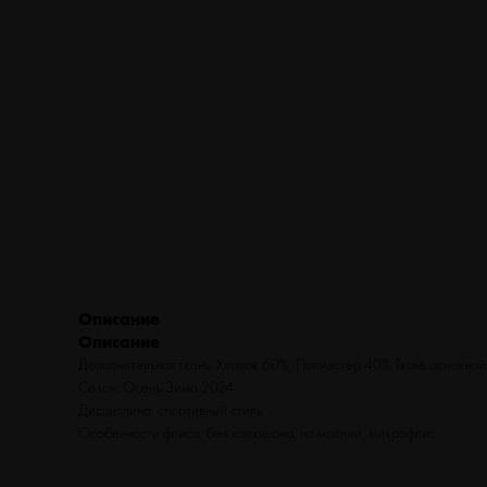
ТУРИЗМ
ВЕЛОСИПЕДЫ
ФИТНЕС
БЕГ
Описание
Описание
Дополнительная ткань: Хлопок 60%, Полиэстер 40% Ткань основной
Сезон: Осень-Зима 2024
Дисциплина: спортивный стиль
Особенности флиса: без капюшона, на молнии, микрофлис.