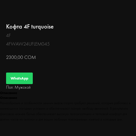
БЕГ
Кофта 4F turquoise
4F
4FWAW24UFLEM045
2300,00
СОМ
WhatsApp
Пол: Мужской
Описание
Описание
Разнообразие и особенности зимних видов спорта требуют решений, которые работают в
меняющихся погодных условиях и обеспечивают полную свободу движений. В результате
флисовое нижнее белье обеспечивает высокую теплоизоляцию и тепловой комфорт для
долгих часов на склонах и для ваших любимых повседневных занятий в холодные дни.