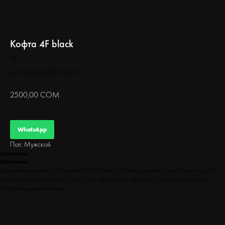
БЕГ
Кофта 4F black
4F
4FWAW24TFLOM273
2500,00
СОМ
WhatsApp
Пол: Мужской
Описание
Описание
Дополнительная ткань: Полиэстер 88%, Эластан 12% Ткань основной части: Полиэстер 90%,
Эластан 10% Сезон: Весна/Лето 2024 г. Дисциплина: обучение Особенности футболки:
быстросохнущая, вентиляция.