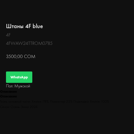
БЕГ
Штаны 4F blue
4F
4FWAW24TTROM0785
3500,00
СОМ
WhatsApp
Пол: Мужской
Описание
Описание
Ткань основной части: Хлопок 78%, Полиэстер 22% Подкладка: Хлопок 100%
Сезон: Осень-Зима 2024