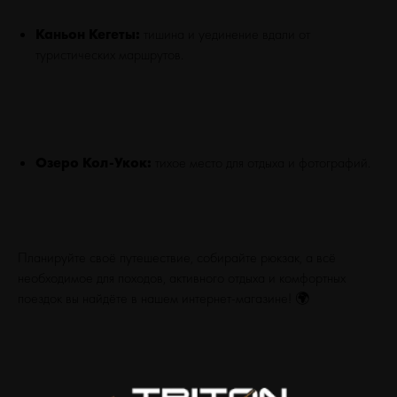
Каньон Кегеты:
тишина и уединение вдали от
туристических маршрутов.
Озеро Кол-Укок:
тихое место для отдыха и фотографий.
Планируйте своё путешествие, собирайте рюкзак, а всё
необходимое для походов, активного отдыха и комфортных
поездок вы найдёте в нашем интернет-магазине! 🌍