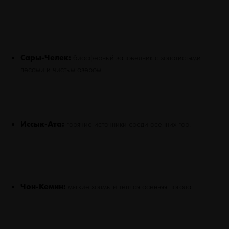
Сары-Челек:
биосферный заповедник с золотистыми
лесами и чистым озером.
Иссык-Ата:
горячие источники среди осенних гор.
Чон-Кемин:
мягкие холмы и тёплая осенняя погода.