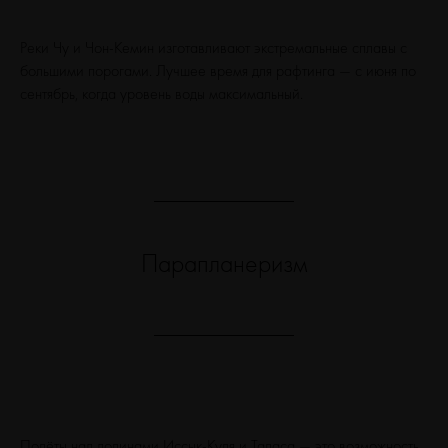
Реки Чу и Чон-Кемин изготавливают экстремальные сплавы с
большими порогами. Лучшее время для рафтинга — с июня по
сентябрь, когда уровень воды максимальный.
Парапланеризм
Полёты над долинами Иссык-Куля и Таласа — это возможность