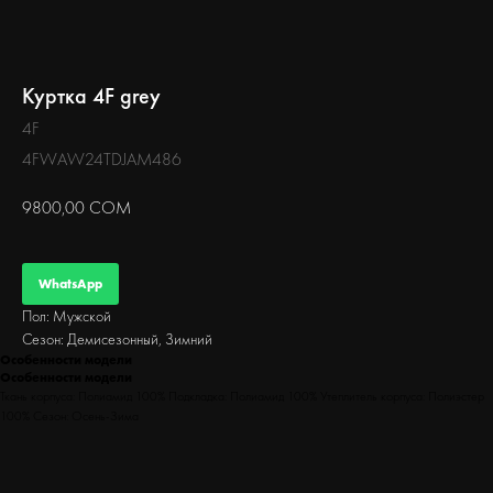
БЕГ
Куртка 4F grey
4F
4FWAW24TDJAM486
9800,00
СОМ
WhatsApp
Пол: Мужской
Сезон: Демисезонный, Зимний
Особенности модели
Особенности модели
Ткань корпуса: Полиамид 100% Подкладка: Полиамид 100% Утеплитель корпуса: Полиэстер
100% Сезон: Осень-Зима