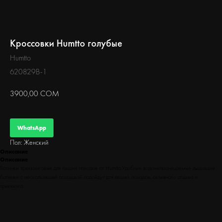
БЕГ
Кроссовки Humtto голубые
Humtto
620829B-1
3900,00
СОМ
WhatsApp
Пол: Женский
Описание
Описание
Ботинки треккинговые для пеших походов от Humtto.Удобные водонепроницаемые дышащие
ботинки с нескользящей подошвой подойдут для пеших походов, активного отдыха и
треккинга.