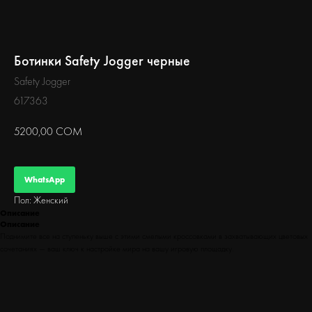
БЕГ
Ботинки Safety Jogger черные
Safety Jogger
617363
5200,00
СОМ
WhatsApp
Пол: Женский
Описание
Описание
Поднимите все на ступеньку выше с этими смелыми кроссовками в захватывающих цветовых
сочетаниях — ваш ключ к настройке мира на вашу игровую площадку.