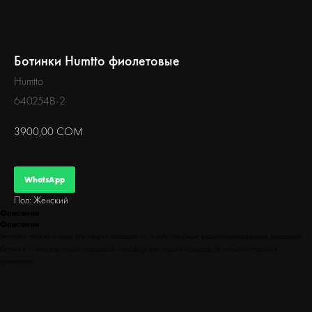
БЕГ
Ботинки Humtto фиолетовые
Humtto
640254B-2
3900,00
СОМ
WhatsApp
Пол: Женский
Описание
Описание
Ботинки треккинговые для пеших походов от Humtto.Удобные водонепроницаемые дышащие
ботинки с нескользящей подошвой подойдут для пеших походов, активного отдыха и
треккинга.