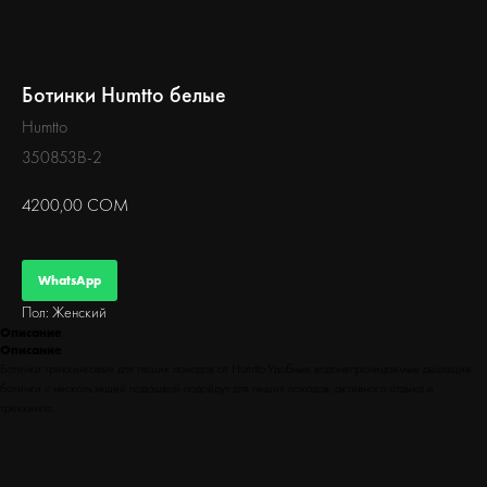
БЕГ
Ботинки Humtto белые
Humtto
350853B-2
4200,00
СОМ
WhatsApp
Пол: Женский
Описание
Описание
Ботинки треккинговые для пеших походов от Humtto.Удобные водонепроницаемые дышащие
ботинки с нескользящей подошвой подойдут для пеших походов, активного отдыха и
треккинга.