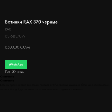
БЕГ
Ботинки RAX 370 черные
RAX
63-5B370W
6500,00
СОМ
WhatsApp
Пол: Женский
Описание
Описание
Ботинки треккинговые для пеших походов от RAX.Удобные дышащие ботинки с нескользящей
подошвой подойдут для пеших походов, активного отдыха и треккинга.