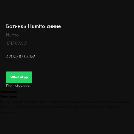
БЕГ
Ботинки Humtto синие
Humtto
171792A-5
4200,00
СОМ
WhatsApp
Пол: Мужской
Описание
Описание
Ботинки треккинговые для пеших походов от Humtto.Удобные водонепроницаемые дышащие
ботинки с нескользящей подошвой подойдут для пеших походов, активного отдыха и
треккинга.