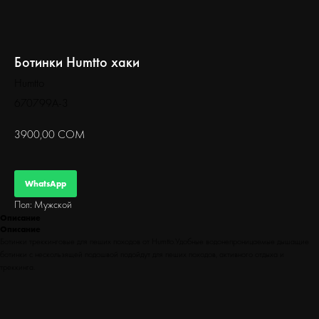
БЕГ
Ботинки Humtto хаки
Humtto
670799A-3
3900,00
СОМ
WhatsApp
Пол: Мужской
Описание
Описание
Ботинки треккинговые для пеших походов от Humtto.Удобные водонепроницаемые дышащие
ботинки с нескользящей подошвой подойдут для пеших походов, активного отдыха и
треккинга.