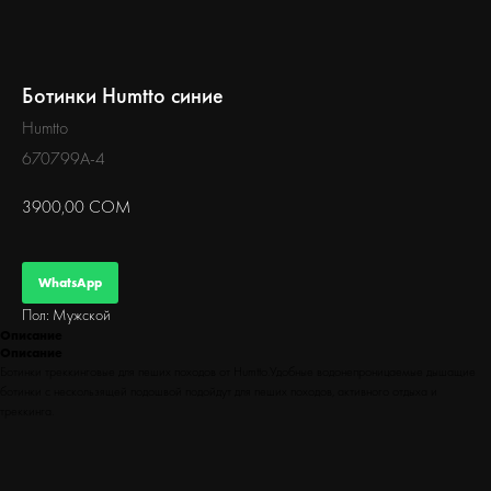
БЕГ
Ботинки Humtto синие
Humtto
670799A-4
3900,00
СОМ
WhatsApp
Пол: Мужской
Описание
Описание
Ботинки треккинговые для пеших походов от Humtto.Удобные водонепроницаемые дышащие
ботинки с нескользящей подошвой подойдут для пеших походов, активного отдыха и
треккинга.