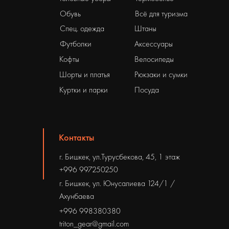
Обувь
Всё для туризма
Спец. одежда
Штаны
Футболки
Аксессуары
Кофты
Велосипеды
Шорты и платья
Рюкзаки и сумки
Куртки и парки
Посуда
Контакты
г. Бишкек, ул.Турусбекова, 45, 1 этаж
+996 997250250
г. Бишкек, ул. Юнусалиева 124/1 /
Ахунбаева
+996 998380380
triton_gear@gmail.com