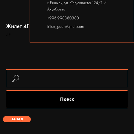
г. Бишкек, ул. Юнусалиева 124/1 /
Ахунбаева
+996 998380380
Жилет 4F 4FWSS25TVJAF180
triton_gear@gmail.com
4F
6500,00
СОМ
WhatsApp
Пол: Женский
Тип одежды: Жилетки
Описание
Описание
Поиск
Качественная, удобная футболка
НАЗАД