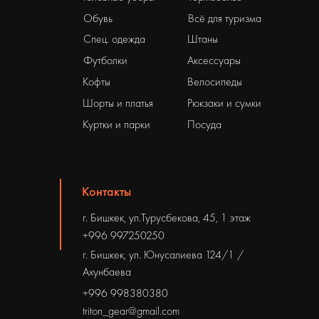
Обувь
Всё для туризма
Спец. одежда
Штаны
Футболки
Аксессуары
Кофты
Велосипеды
Шорты и платья
Рюкзаки и сумки
Куртки и парки
Посуда
Контакты
г. Бишкек, ул.Турусбекова, 45, 1 этаж
+996 997250250
г. Бишкек, ул. Юнусалиева 124/1 /
Ахунбаева
+996 998380380
triton_gear@gmail.com