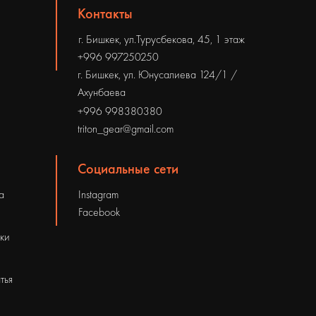
Контакты
г. Бишкек, ул.Турусбекова, 45, 1 этаж
+996 997250250
г. Бишкек, ул. Юнусалиева 124/1 /
Ахунбаева
+996 998380380
triton_gear@gmail.com
Социальные сети
а
Instagram
Facebook
рки
тья