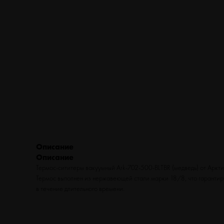
ТУРИЗМ
ВЕЛОСИПЕДЫ
ФИТНЕС
БЕГ
Описание
Описание
Термос-сититерм вакуумный Ark-702-500-BLTBR (медведь) от Арктик
Термос выполнен из нержавеющей стали марки 18/8, что гарантиру
в течение длительного времени.