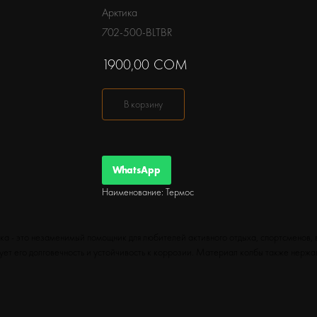
Арктика
702-500-BLTBR
1900,00
СОМ
В корзину
WhatsApp
Наименование: Термос
а - это незаменимый помощник для любителей активного отдыха, спортсменов, ве
ет его долговечность и устойчивость к коррозии. Материал колбы также нержа