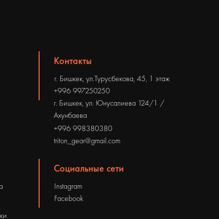
Контакты
г. Бишкек, ул.Турусбекова, 45, 1 этаж
+996 997250250
г. Бишкек, ул. Юнусалиева 124/1 /
Ахунбаева
+996 998380380
triton_gear@gmail.com
Социальные сети
а
Instagram
Facebook
рки