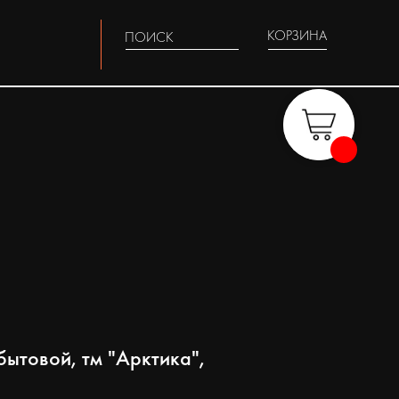
КОРЗИНА
ПОИСК
бытовой, тм "Арктика",