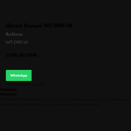
БЕГ
Шлем белый WT-099-W
Rockbross
WT-099-W
2300,00
СОМ
WhatsApp
Наименование: Шлемы
Описание
Описание
Шлем имеет интегрированную конструкцию, изготовленную методом литья под давлением из
поликарбоната, что значительно повышает прочность и ударопрочность.