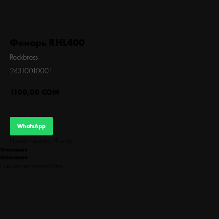
БЕГ
Фонарь RHL400
Rockbross
24310010001
1100,00
СОМ
WhatsApp
Наименование: Фонари
Описание
Описание
Подходит для велопрогулок