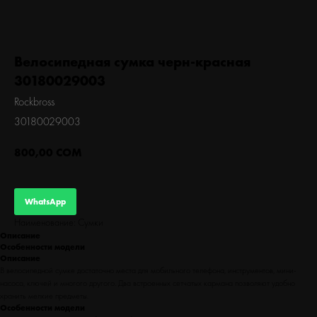
БЕГ
Велосипедная сумка черн-красная
30180029003
Rockbross
30180029003
800,00
СОМ
WhatsApp
Наименование: Сумки
Описание
Особенности модели
Описание
В велосипедной сумке достаточно места для мобильного телефона, инструментов, мини-
насоса, ключей и многого другого. Два встроенных сетчатых кармана позволяют удобно
хранить мелкие предметы.
Особенности модели