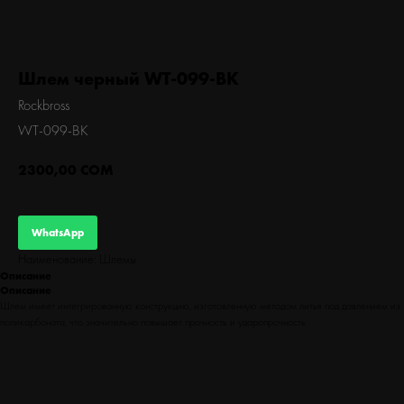
БЕГ
Шлем черный WT-099-BK
Rockbross
WT-099-BK
2300,00
СОМ
WhatsApp
Наименование: Шлемы
Описание
Описание
Шлем имеет интегрированную конструкцию, изготовленную методом литья под давлением из
поликарбоната, что значительно повышает прочность и ударопрочность.