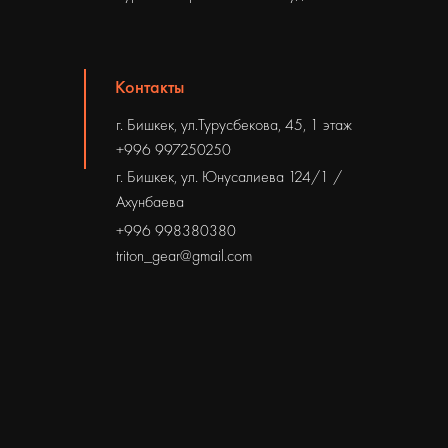
Контакты
г. Бишкек, ул.Турусбекова, 45, 1 этаж
+996 997250250
г. Бишкек, ул. Юнусалиева 124/1 /
Ахунбаева
+996 998380380
triton_gear@gmail.com
Социальные сети
Instagram
Facebook
Подпишитесь, чтобы не пропустить
очередную распродажу