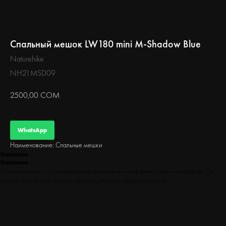
БЕГ
Спальный мешок LW180 mini M-Shadow Blue
Naturehike
NH21MSD09
2500,00
СОМ
WhatsApp
Наименование: Спальные мешки
Описание
Описание
Спальный мешок— это универсальное решение для комфортного отдыха на природе. Он
отлично подходит для туризма, кемпинга, пляжного отдыха и пикников.