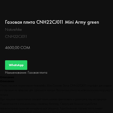
БЕГ
Газовая плита CNH22CJ011 Mini Army green
Naturehike
CNH22CJ011
4600,00
СОМ
WhatsApp
Наименование: Газовая плита
Описание
Описание
Плита газовая портативная Naturehike Mini Cassette Stove CNH22CJ011 подойдет для отдыха
за городом на природе, для туризма и похода. Рассчитана плита на максимальную нагрузку 5
литров.
При помощи портативной газовой плиты можно приготовить и разогреть еду на природе.
Подключается к специальному газовому баллону. Сверху для большего удобства
предусмотрена съемная металлическая решетка. Туристическая газовая плита имеет
регулятор пламени огня. С нижней стороны предусмотрены пластиковые ножки для надежной