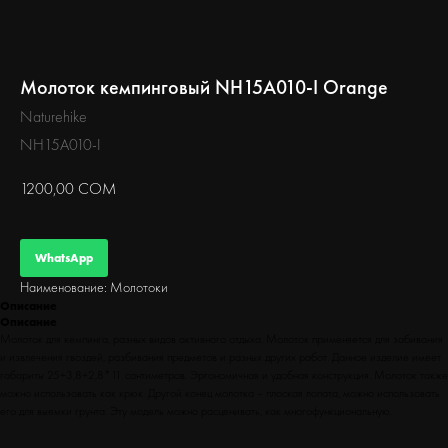
БЕГ
Молоток кемпинговый NH15A010-I Orange
Naturehike
NH15A010-I
1200,00
СОМ
WhatsApp
Наименование: Молотоки
Описание
Описание
Молоток для кемпинга, разных видов активного отдыха. Молоток применяется для забивания
и извлечения гвоздей, разбивания предметов и разных других работ. Данное изделие имеет
габариты 25+3,8+2,8*11 сантиметров. Эргономичная и удобная конструкция. Молоток также
можно использовать как крюк. Другой конец молотка – плоская лопата, можно использовать
его для выемки грунта. Эту модель можно расценивать, как многофункциональную.