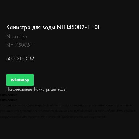
БЕГ
Канистра для воды NH14S002-T 10L
Naturehike
NH14S002-T
600,00
СОМ
WhatsApp
Наименование: Канистры для воды
Описание
Описание
Складная канистра для воды Naturehike РЕ - простое, недорогое и невероятно практичное
решение для туристического похода, пикника или путешествия на автомобиле. Есть крышка
закручивается для наполнения и очистки. Удобная ручка для переноски.