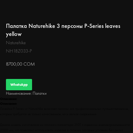
БЕГ
Палатка Naturehike 3 персоны P-Series leaves
yellow
Naturehike
NH18Z033-P
8700,00
СОМ
WhatsApp
Наименование: Палатки
Описание
Описание
Линейка P-Series от Naturehike включает палатки для профессиональных путешественников,
которым требуется не только качественное, но и легкое снаряжение.
Данная модель изготовлена из плотного полиэстера 210T с индексом водонепроницаемости
2000 мм, что позволяет использовать изделие в сложных погодных условиях без риска