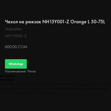
БЕГ
Чехол на рюкзак NH15Y001-Z Orange L 50-75L
Naturehike
NH15Y001-Z
600,00
СОМ
WhatsApp
Наименование: Чехлы
Описание
Описание
Это лёгкий и водонепроницаемый аксессуар, предназначенный для защиты рюкзака от дождя,
снега, пыли и грязи. Изготовленный из прочного нейлона с PU-покрытием, он обеспечивает
полную влагозащиту даже при сильных осадках.