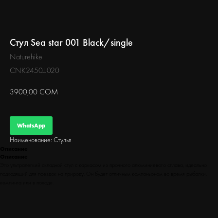
БЕГ
Стул Sea star 001 Black/single
Naturehike
CNK2450JJ020
3900,00
СОМ
WhatsApp
Наименование: Стулья
Описание
Описание
Это ультралегкий складной стул с каркасом из прочного алюминиевого сплава, идеально
подходящий для поездок на природу. Он будет отличным компаньоном во время рыбалки,
кемпинга или в походе.