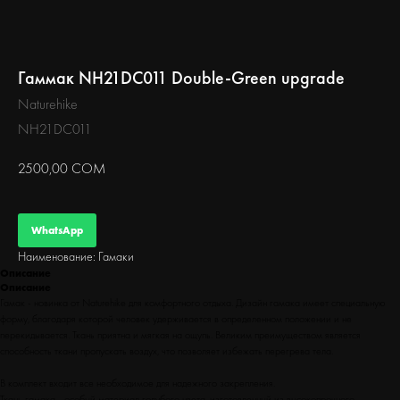
БЕГ
Гаммак NH21DC011 Double-Green upgrade
Naturehike
NH21DC011
2500,00
СОМ
WhatsApp
Наименование: Гамаки
Описание
Описание
Гамак - новинка от Naturehike для комфортного отдыха. Дизайн гамака имеет специальную
форму, благодаря которой человек удерживается в определенном положении и не
перекидывается. Ткань приятна и мягкая на ощупь. Великим преимуществом является
способность ткани пропускать воздух, что позволяет избежать перегрева тела.
В комплект входит все необходимое для надежного закрепления.
Ткань гамака - особый материал голубого цвета, изготовленный из высокопрочного