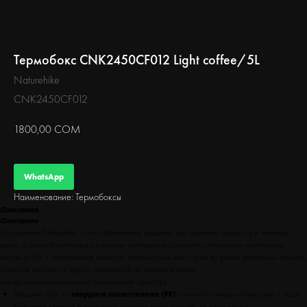
БЕГ
Термобокс CNK2450CF012 Light coffee/5L
Naturehike
CNK2450CF012
1800,00
СОМ
WhatsApp
Наименование: Термобоксы
Описание
Описание
Холодильник Naturehike — это эффективное решение для хранения продуктов и напитков
вдали от дома. Конструкция из прочных материалов сохраняет стабильную температуру
внутри до 48 ч, поддерживая свежесть переносимой еды и воды во время длительных походов,
пикников, рыбалки и других активностей на свежем воздухе.
Корпус холодильника имеет трехслойную структуру:
Внешний слой из
твердого полиэтилена (PE)
отличается неприхотливостью в уходе
благодаря гладкой поверхности, которую легко очищать от загрязнений.