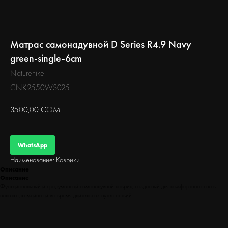
БЕГ
Матрас самонадувной D Series R4.9 Navy
green-single-6cm
Naturehike
CNK2550WS025
3500,00
СОМ
WhatsApp
Наименование: Коврики
Описание
Описание
Функциональный и продуманный самонадувной коврик, созданный для комфортного сна в
палатке, кемпинге и во время длительных путешествий.