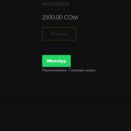
NH21MSD04
2500,00
СОМ
В корзину
WhatsApp
Наименование: Спальные мешки
ха на природе. Он отлично подходит для туризма, кемпинга, пляжного отдыха и