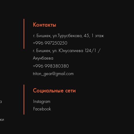
Контакты
г. Бишкек, ул.Турусбекова, 45, 1 этаж
+996 997250250
г. Бишкек, ул. Юнусалиева 124/1 /
Ахунбаева
+996 998380380
triton_gear@gmail.com
Социальные сети
а
Instagram
Facebook
рки