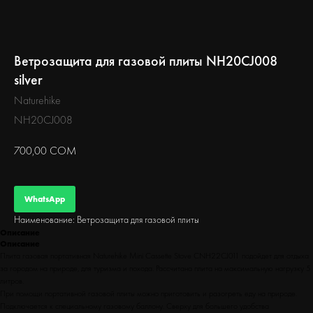
БЕГ
Ветрозащита для газовой плиты NH20CJ008
silver
Naturehike
NH20CJ008
700,00
СОМ
WhatsApp
Наименование: Ветрозащита для газовой плиты
Описание
Описание
Плита газовая портативная Naturehike Mini Cassette Stove CNH22CJ011 подойдет для отдыха
за городом на природе, для туризма и похода. Рассчитана плита на максимальную нагрузку 5
литров.
При помощи портативной газовой плиты можно приготовить и разогреть еду на природе.
Подключается к специальному газовому баллону. Сверху для большего удобства