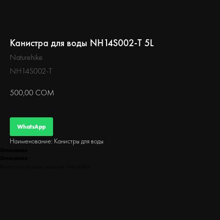
БЕГ
Канистра для воды NH14S002-T 5L
Naturehike
NH14S002-T
500,00
СОМ
WhatsApp
Наименование: Канистры для воды
Описание
Описание
Канистра для воды складная Naturehike