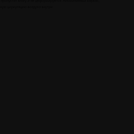
 пропустит влагу и не деформируется. Алюминиевый каркас,
ную циркуляцию воздуха внутри.