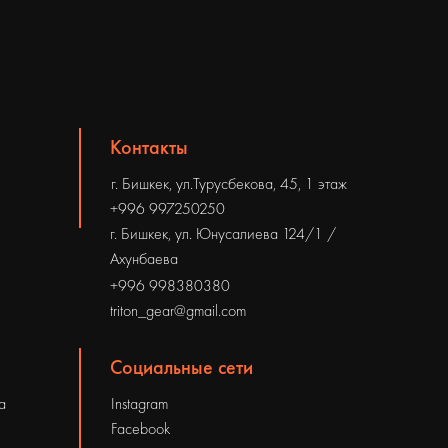
Контакты
г. Бишкек, ул.Турусбекова, 45, 1 этаж
+996 997250250
г. Бишкек, ул. Юнусалиева 124/1 /
Ахунбаева
+996 998380380
triton_gear@gmail.com
Социальные сети
а
Instagram
Facebook