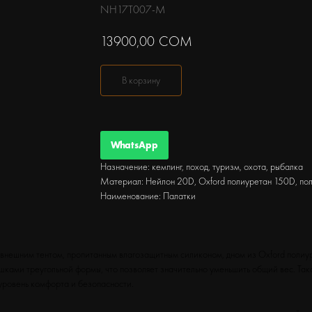
NH17T007-M
13900,00
СОМ
В корзину
WhatsApp
Назначение: кемпинг, поход, туризм, охота, рыбалка
Материал: Нейлон 20D, Oxford полиуретан 150D, по
Наименование: Палатки
 с внешним тентом, пропитанным влагозащитным силиконом, дном из Oxford полиу
ами треугольной формы, что позволяет значительно уменьшить общий вес. Така
уровень комфорта и безопасности.