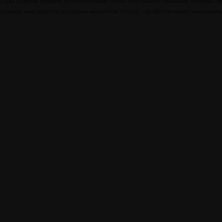
о швы изделия покрыты дополнительным слоем эластичного силикона, который не
новная зона палатки оснащена москитной сеткой, что обеспечивает максималь