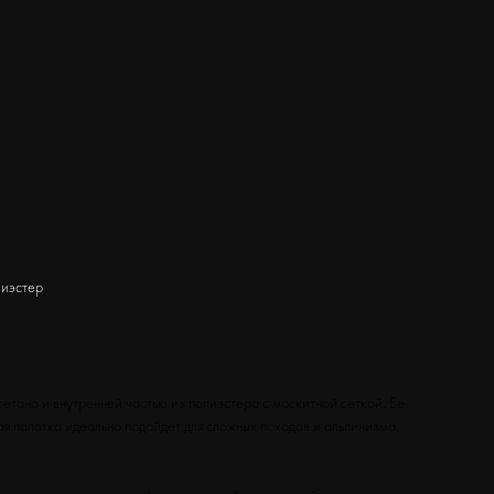
лиэстер
ретана и внутренней частью из полиэстера с москитной сеткой. Ее
я палатка идеально подойдет для сложных походов и альпинизма,