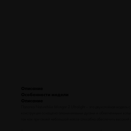
ТУРИЗМ
ВЕЛОСИПЕДЫ
ФИТНЕС
БЕГ
Описание
Особенности модели
Описание
Палатка Naturehike Mongar 2 Ultralight – это двухслойная модель
конструкция оснащена алюминиевыми дугами и облегчёнными колышк
так как при своей небольшой массе способна обеспечить высокий 