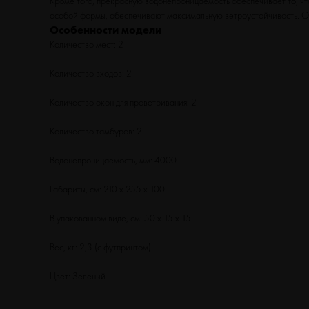
Кроме того, прекрасную водонепроницаемость обеспечивает то, чт
особой формы, обеспечивают максимальную ветроустойчивость. Ос
Особенности модели
Количество мест: 2
Количество входов: 2
Количество окон для проветривания: 2
Количество тамбуров: 2
Водонепроницаемость, мм: 4000
Габариты, см: 210 х 255 х 100
В упакованном виде, см: 50 х 15 х 15
Вес, кг: 2,3 (с футпринтом)
Цвет: Зеленый