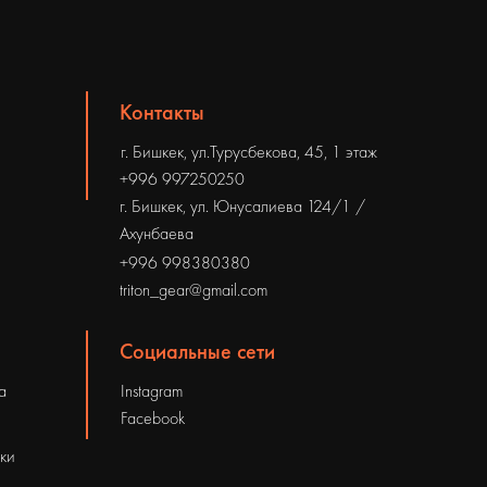
Контакты
г. Бишкек, ул.Турусбекова, 45, 1 этаж
+996 997250250
г. Бишкек, ул. Юнусалиева 124/1 /
Ахунбаева
+996 998380380
triton_gear@gmail.com
Социальные сети
а
Instagram
Facebook
рки