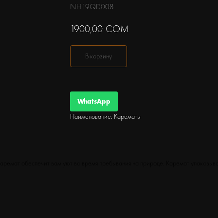
NH19QD008
1900,00
СОМ
В корзину
WhatsApp
Наименование: Карематы
каремат обеспечит вам уют во время пребывания на природе. Каремат упаковыва