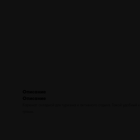
ТУРИЗМ
ВЕЛОСИПЕДЫ
ФИТНЕС
БЕГ
Описание
Описание
Каремат складной для туризма и активного отдыха. Такой удобный 
грамм.